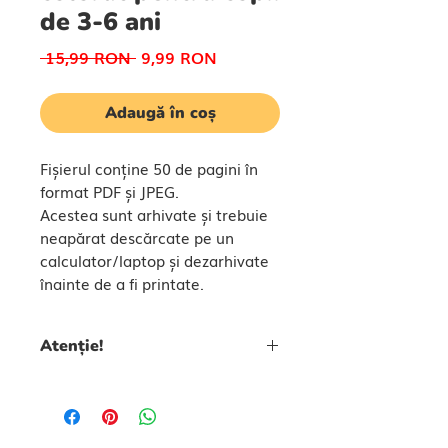
de 3-6 ani
Preț
Preț
 15,99 RON 
9,99 RON
normal
redus
Adaugă în coș
Fișierul conține 50 de pagini în
format PDF și JPEG.
Acestea sunt arhivate și trebuie
neapărat descărcate pe un
calculator/laptop și dezarhivate
înainte de a fi printate.
Atenție!
Conținutul documentului
aparține site-ului BEEKID.
Acesta nu poate fi modificat