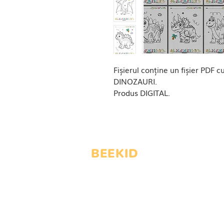
Fișierul conține un fișier PDF c
DINOZAURI.
Produs DIGITAL.
BEEKID
Servicii oferite de:
LOVE & EDUCATION SRL
Nr Reg: J12/184/2024
CUI: 42503903
© 2020–2024