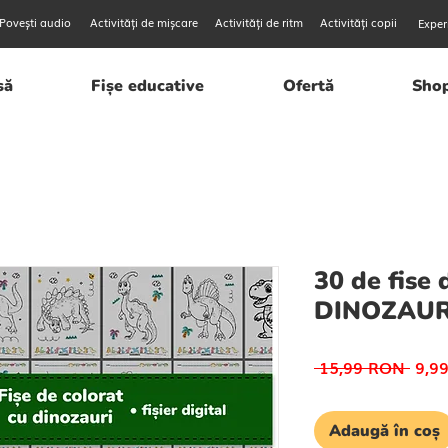
Povești audio
Activități de mișcare
Activități de ritm
Activități copii
Exper
să
Fișe educative
Ofertă
Sho
30 de fise 
DINOZAURI
Preț
 15,99 RON 
9,9
norm
Adaugă în coș