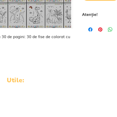
Atenție!
Conținutul docume
BEEKID. Acesta n
u 30 de pagini: 30 de fise de colorat cu
folosit în scopuri
Utile:
Acasă
Fișe educative
Ofertă
Shop