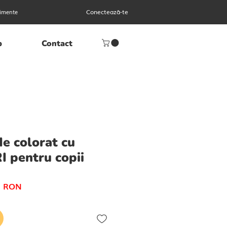
Conectează-te
imente
p
Contact
de colorat cu
 pentru copii
Preț
9 RON
al
redus