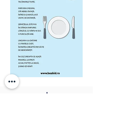
descarcă poezia în
format PDF
BEEKID