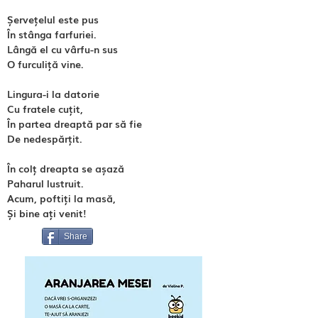
Șervețelul este pus
În stânga farfuriei.
Lângă el cu vârfu-n sus
O furculiță vine.
Lingura-i la datorie
Cu fratele cuțit,
În partea dreaptă par să fie
De nedespărțit.
În colț dreapta se așază
Paharul lustruit.
Acum, poftiți la masă,
Și bine ați venit!
Share